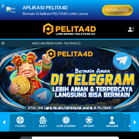
x
APLIKASI PELITA4D
DOWNLOAD
Bermain Di Aplikasi PELITA4D Lebih Lancar
SAVE LINK RESMI KAMI : PELITA4D.CO
TOGEL
SLOT
LIVE CASINO
SPORT
ARCADE
SABU