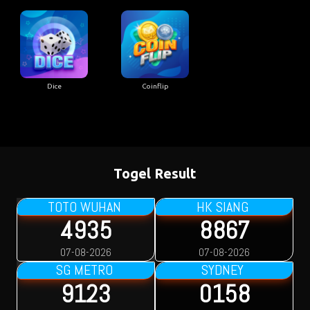
Dice
Coinflip
Togel Result
TOTO WUHAN
HK SIANG
4935
8867
07-08-2026
07-08-2026
SG METRO
SYDNEY
9123
0158