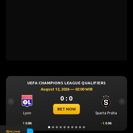
UEFA CHAMPIONS LEAGUE QUALIFIERS
August 12, 2026 — 02:00 WIB
0 : 0
Previous
Next
BET NOW
Lyon
Sparta Praha
SK Stu
1
0.86
-1
0.96
-0.5