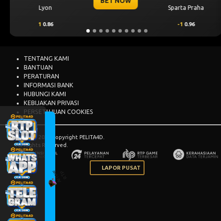
 NOW
BET N
Sparta Praha
SK Sturm Graz
-1
0.96
-0.5
0.95
TENTANG KAMI
BANTUAN
PERATURAN
INFORMASI BANK
HUBUNGI KAMI
KEBIJAKAN PRIVASI
PERSETUJUAN COOKIES
© 2015 - 2026 Copyright PELITA4D.
All Rights Reserved.
LAPOR PUSAT