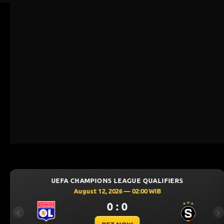
EAGUE QUALIFIERS
UEFA CHAMPIONS LE
26 — 02:00 WIB
August 12, 2026
: 0
0 : 
Previous
Ne