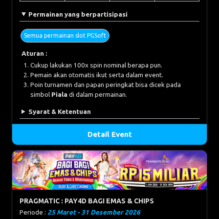
Permainan yang berpartisipasi
Semua permainan slot PGSoft
Aturan :
Cukup lakukan 100x spin nominal berapa pun.
Pemain akan otomatis ikut serta dalam event.
Poin turnamen dan papan peringkat bisa dicek pada
simbol
Piala
di dalam permainan.
Syarat & Ketentuan
Detail Event
PRAGMATIC : PAY4D BAGI EMAS & CHIPS
Periode :
25 Maret - 31 Desember 2026