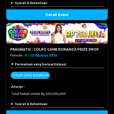
Syarat & Ketentuan
Detail Event
PRAGMATIC : COLRO GAME BONANZA PRIZE DROP
Periode :
6 - 23 Agustus 2026
Permainan yang berpartisipasi
COLOR GAME BONANZA
Aturan :
Total hadiah senilai Rp 600,000,000.
Syarat & Ketentuan