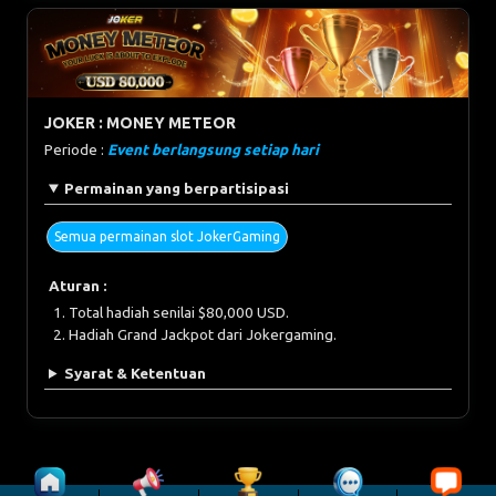
JOKER : MONEY METEOR
Periode :
Event berlangsung setiap hari
Permainan yang berpartisipasi
Semua permainan slot JokerGaming
Aturan :
Total hadiah senilai $80,000 USD.
Hadiah Grand Jackpot dari Jokergaming.
Syarat & Ketentuan