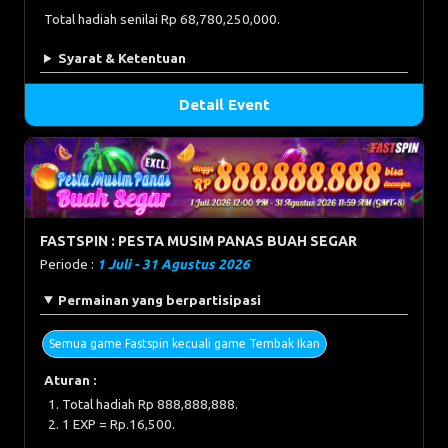
Total hadiah senilai Rp 68,780,250,000.
Syarat & Ketentuan
Detail Event
FASTSPIN : PESTA MUSIM PANAS BUAH SEGAR
Periode :
1 Juli - 31 Agustus 2026
Permainan yang berpartisipasi
Semua game Fastspin kecuali game Tembak Ikan
Aturan :
Total hadiah Rp 888,888,888.
1 EXP = Rp.16,500.