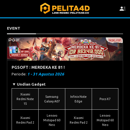
EVENT
PGSOFT : MERDEKA KE 81 !
Periode:
1 - 31 Agustus 2026
Undian Gadget
Xiaomi
Samsung
Infinix Note
Redmi Note
Poco X7
Galaxy A07
Edge
15
Lenovo
Lenovo
Xiaomi
Xiaomi
Motopad 60
Motopad 60
Redmi Pad 2
Redmi Pad 2
Neo
Neo