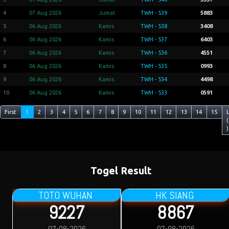
4
07 Aug 2026
Jumat
TWH - 539
5883
5
06 Aug 2026
Kamis
TWH - 538
3408
6
06 Aug 2026
Kamis
TWH - 537
6403
7
06 Aug 2026
Kamis
TWH - 536
4551
8
06 Aug 2026
Kamis
TWH - 535
0993
9
06 Aug 2026
Kamis
TWH - 534
4498
10
06 Aug 2026
Kamis
TWH - 533
0591
First
1
2
3
4
5
6
7
8
9
10
11
12
13
14
15
(
)
Togel Result
TOTO WUHAN
HK SIANG
9227
8867
07-08-2026
07-08-2026