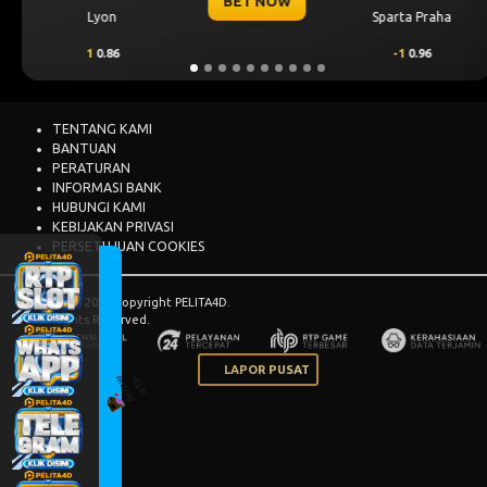
BET NOW
Sparta Praha
SK Sturm Graz
-1
0.96
-0.5
0.95
TENTANG KAMI
BANTUAN
PERATURAN
INFORMASI BANK
HUBUNGI KAMI
KEBIJAKAN PRIVASI
PERSETUJUAN COOKIES
© 2015 - 2026 Copyright PELITA4D.
All Rights Reserved.
LAPOR PUSAT