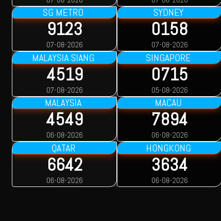
SG METRO
SYDNEY
9123
0158
07-08-2026
07-08-2026
MALAYSIA SIANG
SINGAPORE
4519
0715
07-08-2026
05-08-2026
MALAYSIA
MACAU
4549
7894
06-08-2026
06-08-2026
QATAR
HONGKONG
6642
3634
06-08-2026
06-08-2026